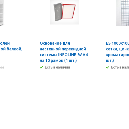
долей
Основание для
ES 1000х10
ной балкой,
настенной перекидной
сетка, цинк
системы INFOLINE-W А4
хроматиро
на 10 рамок (1 шт.)
шт.)
чии
Есть в наличии
Есть в на