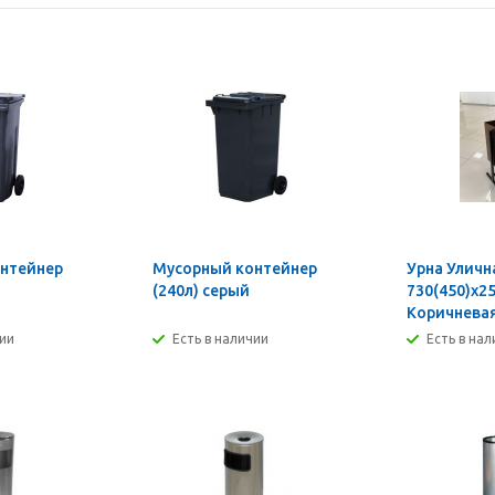
нтейнер
Мусорный контейнер
Урна Уличн
(240л) серый
730(450)х25
Коричнева
чии
Есть в наличии
Есть в на