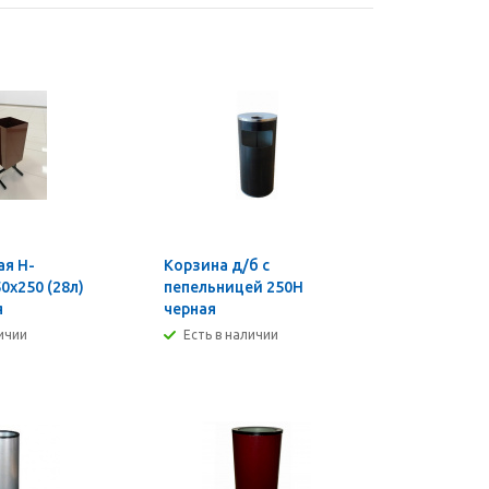
ая H-
Корзина д/б с
0х250 (28л)
пепельницей 250Н
я
черная
личии
Есть в наличии