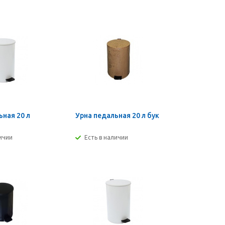
ьная 20 л
Урна педальная 20 л бук
личии
Есть в наличии