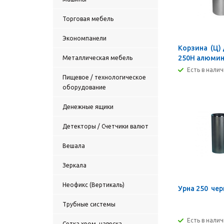
Торговая мебель
Экономпанели
Корзина (Ц) д
250Н алюми
Металлическая мебель
Есть в нали
Пищевое / технологическое
оборудование
Денежные ящики
Детекторы / Счетчики валют
Вешала
Зеркала
Неофикс (Вертикаль)
Урна 250 че
Трубные системы
Есть в нали
Сетка хром, навеска