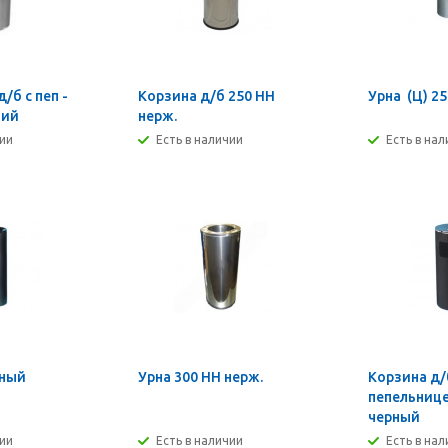
/б с пеп -
Корзина д/б 250 НН
Урна (Ц) 2
ний
нерж.
чии
Есть в наличии
Есть в на
рный
Урна 300 НН нерж.
Корзина д/
пепельниц
черный
чии
Есть в наличии
Есть в на