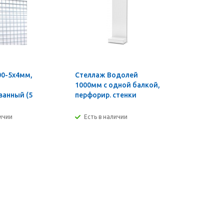
00-5х4мм,
Стеллаж Водолей
Основани
1000мм с одной балкой,
настольн
ванный (5
перфорир. стенки
системы 
А4 на 10 
личии
Есть в наличии
Есть в н