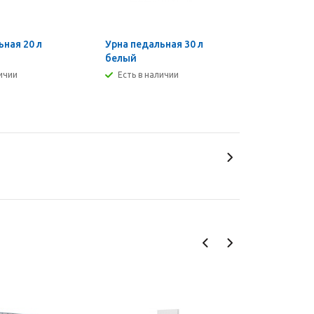
ьная 20 л
Урна педальная 30 л
белый
личии
Есть в наличии