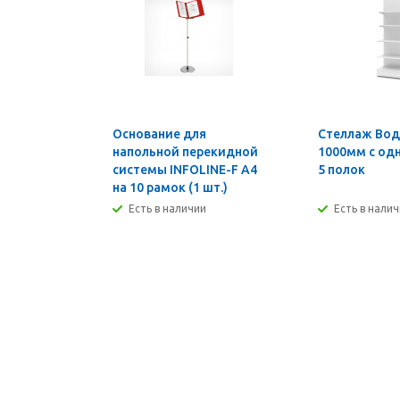
Основание для
Стеллаж Во
напольной перекидной
1000мм с од
системы INFOLINE-F А4
5 полок
на 10 рамок (1 шт.)
Есть в наличии
Есть в нали