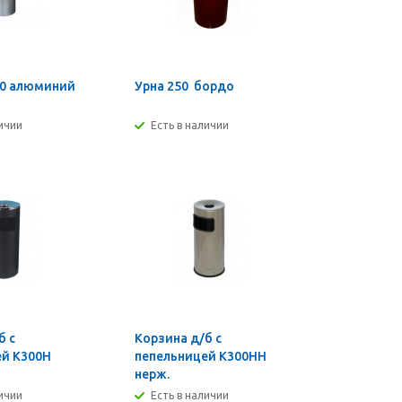
50 алюминий
Урна 250 бордо
личии
Есть в наличии
б с
Корзина д/б с
ей К300Н
пепельницей К300НН
нерж.
личии
Есть в наличии