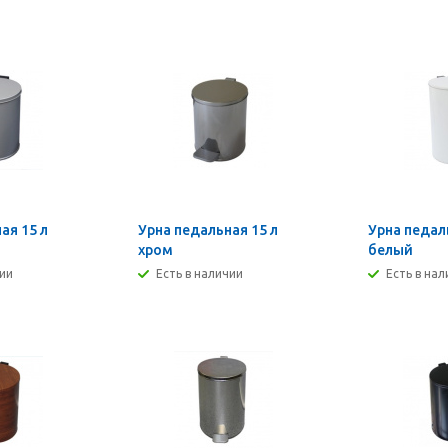
ая 15 л
Урна педальная 15 л
Урна педал
хром
белый
чии
Есть в наличии
Есть в на