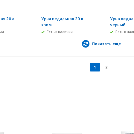
ая 20 л
Урна педальная 20 л
Урна педал
хром
черный
чии
Есть в наличии
Есть в на
Показать еще
1
2