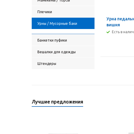
Манекены / Торсы
Плечики
Урна педальн
Урны / Мусорные баки
вишня
Есть в нали
Банкетки пуфики
Вешалки для одежды
Штендеры
Лучшие предложения